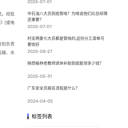
2025-07-01
中石油八大员到底管啥？为啥说他们比总经理
员。经批
还重要？
》(或电
2025-07-01
村支两委七大员都是管啥的,这份分工清单可
分别负责
要收好
2025-08-27
运输、水
陕西榆林老教师退休补助到底能领多少钱？
2025-05-31
广东安全员报名流程是什么？
2024-04-05
标签列表