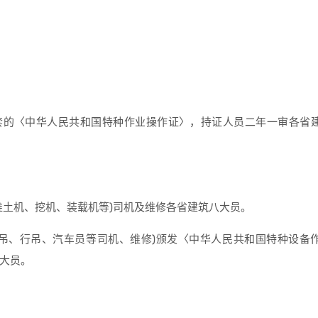
皮套的〈中华人民共和国特种作业操作证〉，持证人员二年一审各省
推土机、挖机、装载机等)司机及维修各省建筑八大员。
门吊、行吊、汽车员等司机、维修)颁发〈中华人民共和国特种设备
大员。