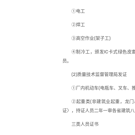
①电工
②焊工
③高空作业(架子工)
④制冷工，颁发IC卡式绿色
员。
(2)质量技术监督管理局发证
①厂内机动车(电瓶车、叉车、
②起重类(非建筑业起重，龙
证〉，持证人员二年一审各省建筑八
三类人员证书